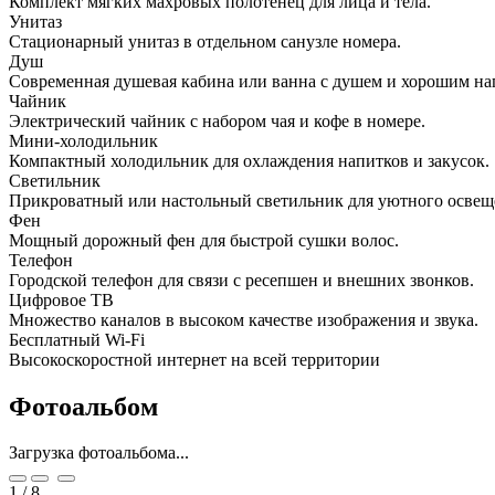
Комплект мягких махровых полотенец для лица и тела.
Унитаз
Стационарный унитаз в отдельном санузле номера.
Душ
Современная душевая кабина или ванна с душем и хорошим на
Чайник
Электрический чайник с набором чая и кофе в номере.
Мини-холодильник
Компактный холодильник для охлаждения напитков и закусок.
Светильник
Прикроватный или настольный светильник для уютного освещ
Фен
Мощный дорожный фен для быстрой сушки волос.
Телефон
Городской телефон для связи с ресепшен и внешних звонков.
Цифровое ТВ
Множество каналов в высоком качестве изображения и звука.
Бесплатный Wi-Fi
Высокоскоростной интернет на всей территории
Фотоальбом
Загрузка фотоальбома...
1
/
8